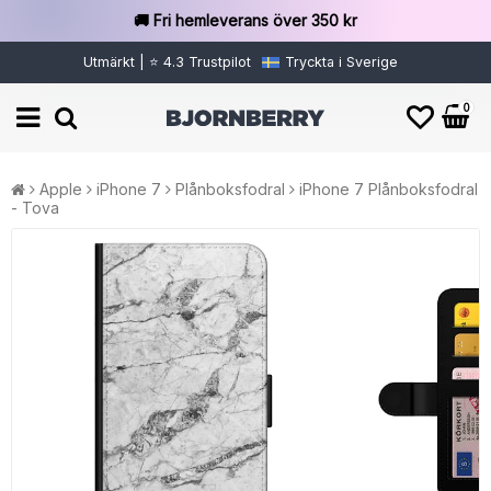
🚚 Fri hemleverans över 350 kr
Utmärkt | ⭐ 4.3 Trustpilot
Tryckta i Sverige
0
Apple
iPhone 7
Plånboksfodral
iPhone 7 Plånboksfodral
- Tova