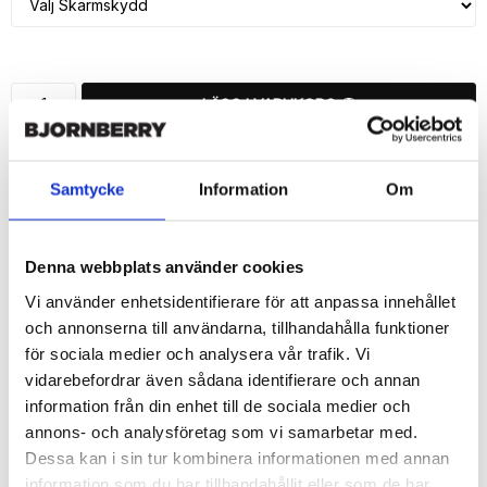
LÄGG I VARUKORG
🚚 Fri hemleverans över 350kr
🚀 Snabb leverans 1-3 dagar.
Samtycke
Information
Om
📦 30 dagar öppet köp.
Tryckta i Sverige.
Denna webbplats använder cookies
DELA
Vi använder enhetsidentifierare för att anpassa innehållet
och annonserna till användarna, tillhandahålla funktioner
för sociala medier och analysera vår trafik. Vi
vidarebefordrar även sådana identifierare och annan
information från din enhet till de sociala medier och
Beskrivning
annons- och analysföretag som vi samarbetar med.
Art.nr: 216034
Dessa kan i sin tur kombinera informationen med annan
information som du har tillhandahållit eller som de har
Snygg mobilväska från Bjornberry till iPhone 7 med "Tova"-