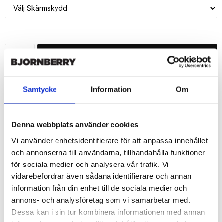
LÄGG I VARUKORG
🚚 Fri hemleverans över 350kr
🚀 Snabb leverans 1-3 dagar.
Samtycke
Information
Om
📦 30 dagar öppet köp.
Tryckta i Sverige.
Denna webbplats använder cookies
DELA
Vi använder enhetsidentifierare för att anpassa innehållet
och annonserna till användarna, tillhandahålla funktioner
för sociala medier och analysera vår trafik. Vi
vidarebefordrar även sådana identifierare och annan
information från din enhet till de sociala medier och
Beskrivning
annons- och analysföretag som vi samarbetar med.
Dessa kan i sin tur kombinera informationen med annan
Art.nr: 210709