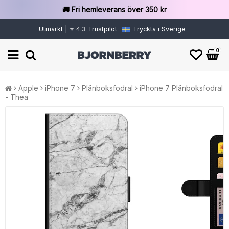
🚚 Fri hemleverans över 350 kr
Utmärkt | ⭐ 4.3 Trustpilot
Tryckta i Sverige
0
Apple
iPhone 7
Plånboksfodral
iPhone 7 Plånboksfodral
- Thea