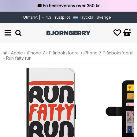
🚚 Fri hemleverans över 350 kr
Utmärkt | ⭐ 4.3 Trustpilot
Tryckta i Sverige
0
Apple
iPhone 7
Plånboksfodral
iPhone 7 Plånboksfodral
- Run fatty run