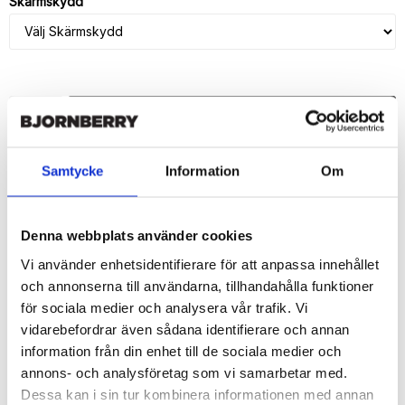
Skärmskydd
LÄGG I VARUKORG
🚚 Fri hemleverans över 350kr
Samtycke
Information
Om
🚀 Snabb leverans 1-3 dagar.
📦 30 dagar öppet köp.
Tryckta i Sverige.
Denna webbplats använder cookies
DELA
Vi använder enhetsidentifierare för att anpassa innehållet
och annonserna till användarna, tillhandahålla funktioner
för sociala medier och analysera vår trafik. Vi
vidarebefordrar även sådana identifierare och annan
information från din enhet till de sociala medier och
annons- och analysföretag som vi samarbetar med.
Beskrivning
Dessa kan i sin tur kombinera informationen med annan
Art.nr: 16904