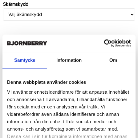
Skärmskydd
LÄGG I VARUKORG
🚚 Fri hemleverans över 350kr
Samtycke
Information
Om
🚀 Snabb leverans 1-3 dagar.
📦 30 dagar öppet köp.
Tryckta i Sverige.
Denna webbplats använder cookies
Vi använder enhetsidentifierare för att anpassa innehållet
DELA
och annonserna till användarna, tillhandahålla funktioner
för sociala medier och analysera vår trafik. Vi
vidarebefordrar även sådana identifierare och annan
information från din enhet till de sociala medier och
annons- och analysföretag som vi samarbetar med.
Beskrivning
Dessa kan i sin tur kombinera informationen med annan