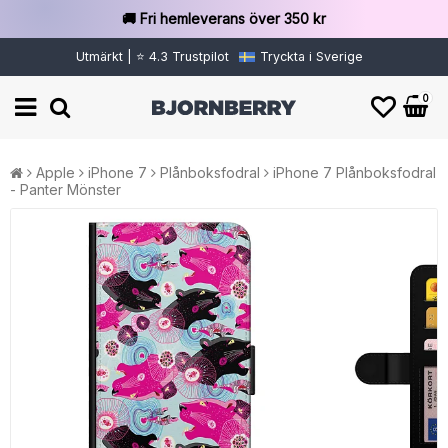
🚚 Fri hemleverans över 350 kr
Utmärkt | ⭐ 4.3 Trustpilot
Tryckta i Sverige
0
Apple
iPhone 7
Plånboksfodral
iPhone 7 Plånboksfodral
- Panter Mönster