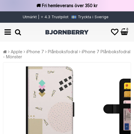
🚚 Fri hemleverans över 350 kr
Utmärkt | ⭐ 4.3 Trustpilot
Tryckta i Sverige
0
Apple
iPhone 7
Plånboksfodral
iPhone 7 Plånboksfodral
- Mönster