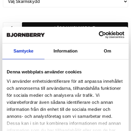
LÄGG I VARUKORG
🚚 Fri hemleverans över 350kr
🚀 Snabb leverans 1-3 dagar.
Samtycke
Information
Om
📦 30 dagar öppet köp.
Tryckta i Sverige.
Denna webbplats använder cookies
DELA
Vi använder enhetsidentifierare för att anpassa innehållet
och annonserna till användarna, tillhandahålla funktioner
för sociala medier och analysera vår trafik. Vi
vidarebefordrar även sådana identifierare och annan
information från din enhet till de sociala medier och
Beskrivning
annons- och analysföretag som vi samarbetar med.
Art.nr: 17590
Dessa kan i sin tur kombinera informationen med annan
information som du har tillhandahållit eller som de har
Snygg mobilväska från Bjornberry till iPhone 7 med "Mönster"-