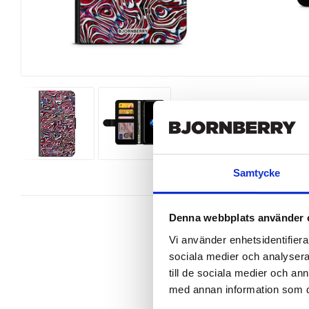
Samtycke
Denna webbplats använder 
Vi använder enhetsidentifierar
sociala medier och analysera 
Snygg mobilväska från Bjornberry 
till de sociala medier och a
iPhone 7 perfekt.

med annan information som du 
Ett plånboksfodral är som namnet 