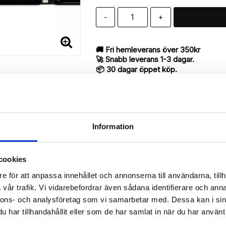
-
+
🚚 Fri hemleverans över 350kr
🚀 Snabb leverans 1-3 dagar.
📦 30 dagar öppet köp.
Tryckta i Sverige.
DELA
Information
cookies
Beskrivning
e för att anpassa innehållet och annonserna till användarna, tillh
Art.nr: 19765
vår trafik. Vi vidarebefordrar även sådana identifierare och anna
till iPhone 7 med "Mineralmönster"-mönster utav bra kvalité designat
nnons- och analysföretag som vi samarbetar med. Dessa kan i sin
har tillhandahållit eller som de har samlat in när du har använt 
antyder en mycket smart produkt med funktionen att både fungera so