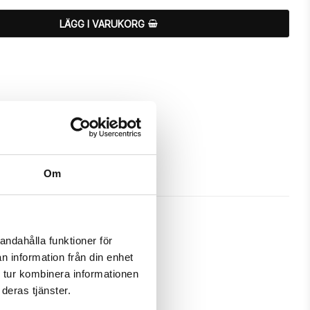
LÄGG I VARUKORG
Om
andahålla funktioner för
n information från din enhet
 för att skydda och passa din 
 tur kombinera informationen
deras tjänster.
m ett fodral samtidigt som det 