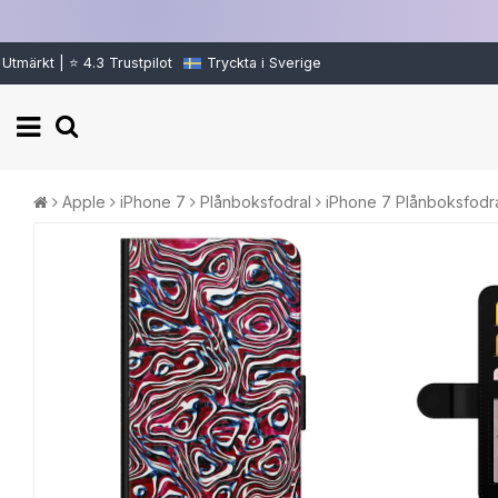
Utmärkt | ⭐ 4.3 Trustpilot
Tryckta i Sverige
Apple
iPhone 7
Plånboksfodral
iPhone 7 Plånboksfodra