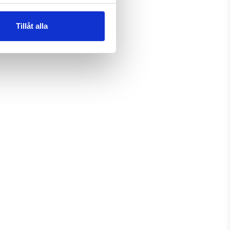
rt, då allt är samlat på en och 
Tillåt alla
one 7 fästs i fodralets hölje som 
ga funktioner på iPhone 7 som 
även öppningar för kontakter och 
alet installerat.


