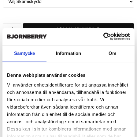
LÄGG I VARUKORG
🚚 Fri hemleverans över 350kr
🚀 Snabb leverans 1-3 dagar.
Samtycke
Information
Om
📦 30 dagar öppet köp.
Tryckta i Sverige.
Denna webbplats använder cookies
DELA
Vi använder enhetsidentifierare för att anpassa innehållet
och annonserna till användarna, tillhandahålla funktioner
för sociala medier och analysera vår trafik. Vi
vidarebefordrar även sådana identifierare och annan
information från din enhet till de sociala medier och
Beskrivning
annons- och analysföretag som vi samarbetar med.
Art.nr: 18880
Dessa kan i sin tur kombinera informationen med annan
information som du har tillhandahållit eller som de har
Snygg mobilväska från Bjornberry till iPhone 7 med "Maneter"-