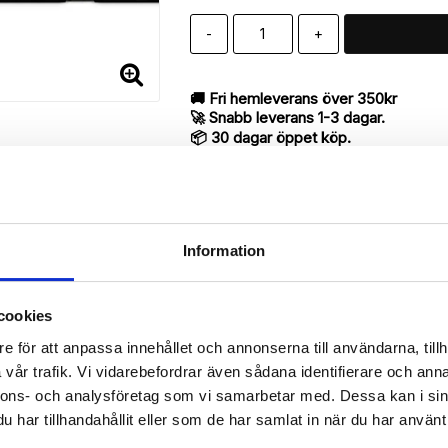
-
+
🚚 Fri hemleverans över 350kr
🚀 Snabb leverans 1-3 dagar.
📦 30 dagar öppet köp.
Tryckta i Sverige.
DELA
Information
cookies
Beskrivning
e för att anpassa innehållet och annonserna till användarna, tillh
Art.nr: 13619
vår trafik. Vi vidarebefordrar även sådana identifierare och anna
till iPhone 7 med "Magiskt Nyckelhål"-mönster utav bra kvalité desig
nnons- och analysföretag som vi samarbetar med. Dessa kan i sin
har tillhandahållit eller som de har samlat in när du har använt 
antyder en mycket smart produkt med funktionen att både fungera so