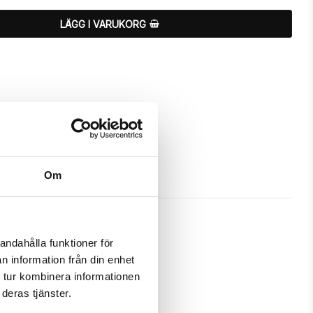
LÄGG I VARUKORG
Om
andahålla funktioner för
n information från din enhet
nat för att skydda och passa din 
 tur kombinera informationen
deras tjänster.
m ett fodral samtidigt som det 