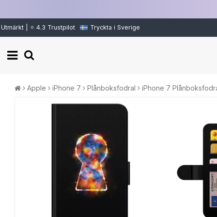
Utmärkt | ⭐ 4.3 Trustpilot
Tryckta i Sverige
Apple
iPhone 7
Plånboksfodral
iPhone 7 Plånboksfodra