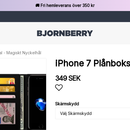
🚚 Fri hemleverans över 350 kr
l - Magiskt Nyckelhål
iPhone 7 Plånboks
349 SEK
Lägg till i favoritlista
Skärmskydd