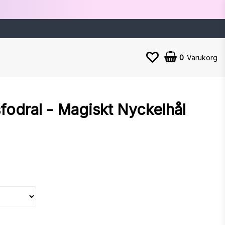
0
Varukorg
fodral - Magiskt Nyckelhål
n