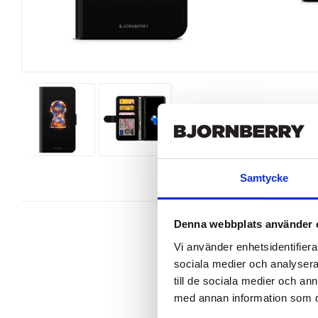
Samtycke
Denna webbplats använder 
Vi använder enhetsidentifierar
sociala medier och analysera 
Snygg mobilväska från Bjornberry 
till de sociala medier och a
iPhone 7 perfekt.

med annan information som du 
Ett plånboksfodral är som namnet 