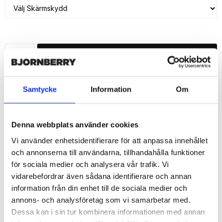
LÄGG I VARUKORG
🚚 Fri hemleverans över 350kr
🚀 Snabb leverans 1-3 dagar.
Samtycke
Information
Om
📦 30 dagar öppet köp.
Tryckta i Sverige.
Denna webbplats använder cookies
DELA
Vi använder enhetsidentifierare för att anpassa innehållet
och annonserna till användarna, tillhandahålla funktioner
för sociala medier och analysera vår trafik. Vi
vidarebefordrar även sådana identifierare och annan
information från din enhet till de sociala medier och
Beskrivning
annons- och analysföretag som vi samarbetar med.
Dessa kan i sin tur kombinera informationen med annan
Art.nr: 45966