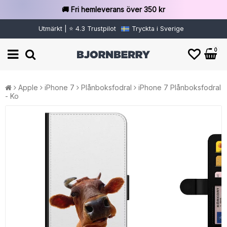
🚚 Fri hemleverans över 350 kr
Utmärkt | ⭐ 4.3 Trustpilot
Tryckta i Sverige
0
Apple
iPhone 7
Plånboksfodral
iPhone 7 Plånboksfodral
- Ko