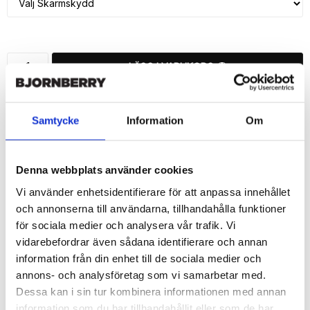
LÄGG I VARUKORG
🚚 Fri hemleverans över 350kr
🚀 Snabb leverans 1-3 dagar.
Samtycke
Information
Om
📦 30 dagar öppet köp.
Tryckta i Sverige.
Denna webbplats använder cookies
DELA
Vi använder enhetsidentifierare för att anpassa innehållet
och annonserna till användarna, tillhandahålla funktioner
för sociala medier och analysera vår trafik. Vi
vidarebefordrar även sådana identifierare och annan
information från din enhet till de sociala medier och
Beskrivning
annons- och analysföretag som vi samarbetar med.
Art.nr: 173749
Dessa kan i sin tur kombinera informationen med annan
information som du har tillhandahållit eller som de har
Snygg mobilväska från Bjornberry till iPhone 7 med "Jill"-