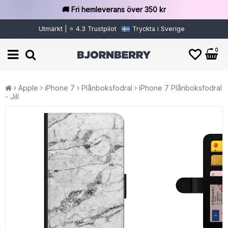
🚚 Fri hemleverans över 350 kr
Utmärkt | ⭐ 4.3 Trustpilot
Tryckta i Sverige
0
Apple
iPhone 7
Plånboksfodral
iPhone 7 Plånboksfodral
- Jill