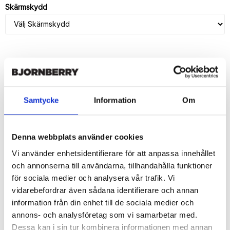
Skärmskydd
LÄGG I VARUKORG
🚚 Fri hemleverans över 350kr
Samtycke
Information
Om
🚀 Snabb leverans 1-3 dagar.
📦 30 dagar öppet köp.
Tryckta i Sverige.
Denna webbplats använder cookies
Vi använder enhetsidentifierare för att anpassa innehållet
DELA
och annonserna till användarna, tillhandahålla funktioner
för sociala medier och analysera vår trafik. Vi
vidarebefordrar även sådana identifierare och annan
information från din enhet till de sociala medier och
annons- och analysföretag som vi samarbetar med.
Beskrivning
Dessa kan i sin tur kombinera informationen med annan