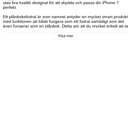
utav bra kvalité designat för att skydda och passa din iPhone 7 
perfekt.

Ett plånboksfodral är som namnet antyder en mycket smart produkt 
med funktionen att både fungera som ett fodral samtidigt som det 
även fungerar som en plånbok. Detta gör att du mycket enkelt att ta 
med sig sin iPhone 7, pengar och kort, då allt är samlat på en och 
samma plats.

Visa mer
Med ett plånboksfodral likt detta kan man enkelt frigöra plats i dina 
fickor och/eller handväska. Din iPhone 7 fästs i fodralets hölje som 
är precisionsskuret för att passa perfekt. Fodralet har designats så 
att man skall kunna använda samtliga funktioner på iPhone 7 som 
man kan utan fodral. Detta genom att utforma fodralet på så vis att 
det finns hål för kamera/blixt och även öppningar för kontakter och 
anslutningar. Med andra ord så är alla kamerafunktioner, knappar 
och kontakter fullt tillgängliga med fodralet installerat.

Med ett fodral som detta får man ett bra skydd till sin iPhone 7 mot 
exempelvis stötar, smuts och damm.

Snabba fakta:

Plånboksfodral till iPhone 7 med "Gry"-design.

Fodralet har tre kortplatser varav ett med ID-fönster.

Smidigt sedelfack där man kan förvara sina pengar.

Stängs/öppnas med ett smidigt magnetlås.

Kan även användas som ställ så att man slipper hålla i telefonen.

Din iPhone 7 fästs i ett smidigt hårdplasthöljde inuti fodralet.
