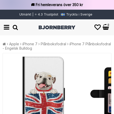
🚚 Fri hemleverans över 350 kr
Utmärkt | ⭐ 4.3 Trustpilot
Tryckta i Sverige
0
Apple
iPhone 7
Plånboksfodral
iPhone 7 Plånboksfodral
- Engelsk Bulldog