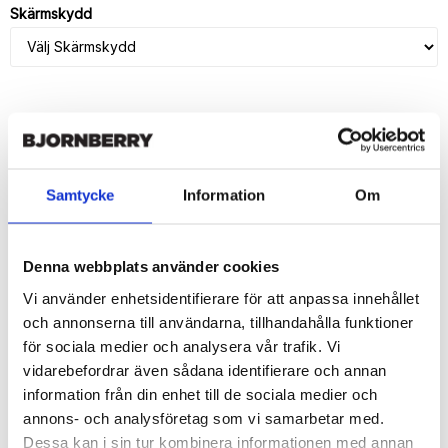
Skärmskydd
LÄGG I VARUKORG
🚚 Fri hemleverans över 350kr
Samtycke
Information
Om
🚀 Snabb leverans 1-3 dagar.
📦 30 dagar öppet köp.
Tryckta i Sverige.
Denna webbplats använder cookies
Vi använder enhetsidentifierare för att anpassa innehållet
DELA
och annonserna till användarna, tillhandahålla funktioner
för sociala medier och analysera vår trafik. Vi
vidarebefordrar även sådana identifierare och annan
information från din enhet till de sociala medier och
annons- och analysföretag som vi samarbetar med.
Beskrivning
Dessa kan i sin tur kombinera informationen med annan