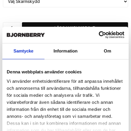
LÄGG I VARUKORG
🚚 Fri hemleverans över 350kr
🚀 Snabb leverans 1-3 dagar.
Samtycke
Information
Om
📦 30 dagar öppet köp.
Tryckta i Sverige.
Denna webbplats använder cookies
DELA
Vi använder enhetsidentifierare för att anpassa innehållet
och annonserna till användarna, tillhandahålla funktioner
för sociala medier och analysera vår trafik. Vi
vidarebefordrar även sådana identifierare och annan
information från din enhet till de sociala medier och
Beskrivning
annons- och analysföretag som vi samarbetar med.
Art.nr: 156165
Dessa kan i sin tur kombinera informationen med annan
information som du har tillhandahållit eller som de har
Snygg mobilväska från Bjornberry till iPhone 7 med "Ela"-