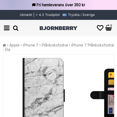
🚚 Fri hemleverans över 350 kr
Utmärkt | ⭐ 4.3 Trustpilot
Tryckta i Sverige
0
Apple
iPhone 7
Plånboksfodral
iPhone 7 Plånboksfodral
- Ela