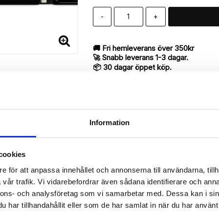
-
+
🚚 Fri hemleverans över 350kr
🚀 Snabb leverans 1-3 dagar.
📦 30 dagar öppet köp.
Tryckta i Sverige.
DELA
Information
cookies
Beskrivning
e för att anpassa innehållet och annonserna till användarna, tillh
Art.nr: 18565
vår trafik. Vi vidarebefordrar även sådana identifierare och anna
till iPhone 7 med "Dollarkedja"-mönster utav bra kvalité designat fö
nnons- och analysföretag som vi samarbetar med. Dessa kan i sin
har tillhandahållit eller som de har samlat in när du har använt 
antyder en mycket smart produkt med funktionen att både fungera so