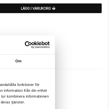
LÄGG I VARUKORG
Om
andahålla funktioner för
n information från din enhet
r att skydda och passa din iPhone 
 tur kombinera informationen
deras tjänster.
m ett fodral samtidigt som det 