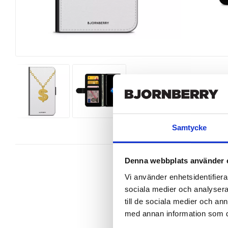
Samtycke
Denna webbplats använder 
Vi använder enhetsidentifierar
sociala medier och analysera 
Snygg mobilväska från Bjornberry 
till de sociala medier och a
7 perfekt.

med annan information som du 
Ett plånboksfodral är som namnet 