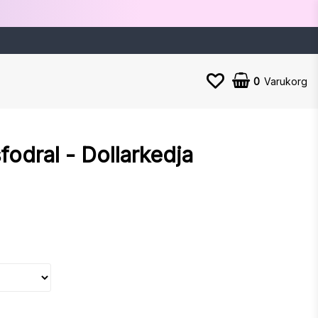
0
Varukorg
odral - Dollarkedja
n