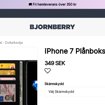
🚚 Fri hemleverans över 350 kr
l - Dollarkedja
iPhone 7 Plånboksf
349 SEK
Lägg till i favoritlista
Skärmskydd