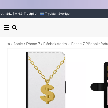
Utmärkt | ⭐ 4.3 Trustpilot
Tryckta i Sverige
Apple
iPhone 7
Plånboksfodral
iPhone 7 Plånboksfodra