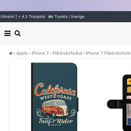
Utmärkt | ⭐ 4.3 Trustpilot
Tryckta i Sverige
Apple
iPhone 7
Plånboksfodral
iPhone 7 Plånboksfodral