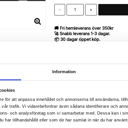
-
+
🚚 Fri hemleverans över 350kr
🚀 Snabb leverans 1-3 dagar.
📦 30 dagar öppet köp.
Tryckta i Sverige.
DELA
Information
cookies
Beskrivning
e för att anpassa innehållet och annonserna till användarna, tillh
Art.nr: 7330
vår trafik. Vi vidarebefordrar även sådana identifierare och anna
ill iPhone 7 med "California Surf"-mönster utav bra kvalité designat
nnons- och analysföretag som vi samarbetar med. Dessa kan i sin
har tillhandahållit eller som de har samlat in när du har använt 
antyder en mycket smart produkt med funktionen att både fungera so