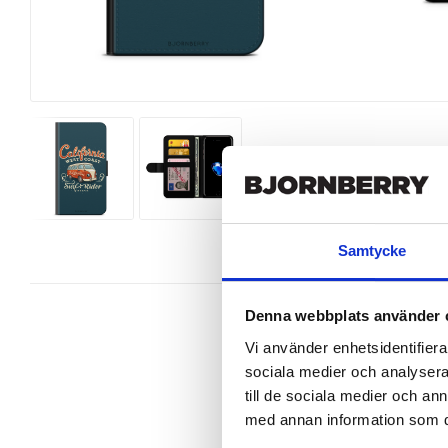
Samtycke
Denna webbplats använder 
Vi använder enhetsidentifierar
sociala medier och analysera 
Snygg mobilväska från Bjornberry t
till de sociala medier och a
iPhone 7 perfekt.

med annan information som du 
Ett plånboksfodral är som namnet 