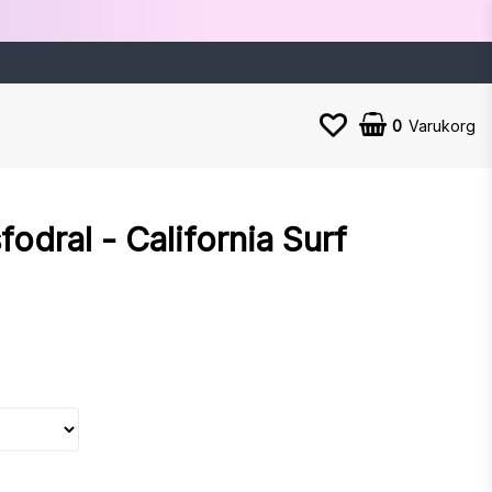
0
Varukorg
odral - California Surf
n