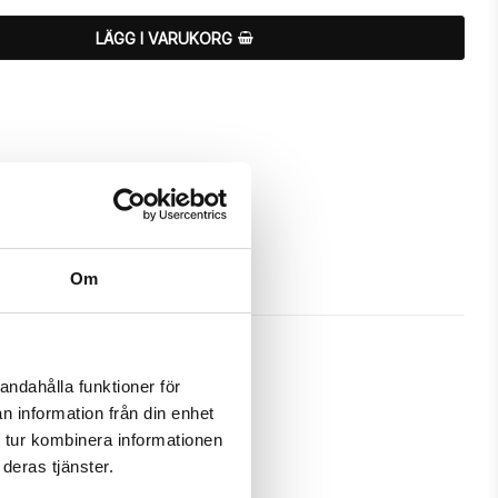
LÄGG I VARUKORG
Om
andahålla funktioner för
n information från din enhet
 för att skydda och passa din 
 tur kombinera informationen
deras tjänster.
m ett fodral samtidigt som det 