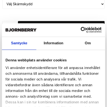
LÄGG I VARUKORG
🚚 Fri hemleverans över 350kr
🚀 Snabb leverans 1-3 dagar.
Samtycke
Information
Om
📦 30 dagar öppet köp.
Tryckta i Sverige.
Denna webbplats använder cookies
DELA
Vi använder enhetsidentifierare för att anpassa innehållet
och annonserna till användarna, tillhandahålla funktioner
för sociala medier och analysera vår trafik. Vi
vidarebefordrar även sådana identifierare och annan
information från din enhet till de sociala medier och
Beskrivning
annons- och analysföretag som vi samarbetar med.
Dessa kan i sin tur kombinera informationen med annan
Art.nr: 216173