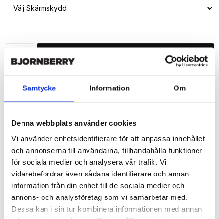
LÄGG I VARUKORG
🚚 Fri hemleverans över 350kr
🚀 Snabb leverans 1-3 dagar.
Samtycke
Information
Om
📦 30 dagar öppet köp.
Tryckta i Sverige.
Denna webbplats använder cookies
DELA
Vi använder enhetsidentifierare för att anpassa innehållet
och annonserna till användarna, tillhandahålla funktioner
för sociala medier och analysera vår trafik. Vi
vidarebefordrar även sådana identifierare och annan
information från din enhet till de sociala medier och
Beskrivning
annons- och analysföretag som vi samarbetar med.
Dessa kan i sin tur kombinera informationen med annan
Art.nr: 207615