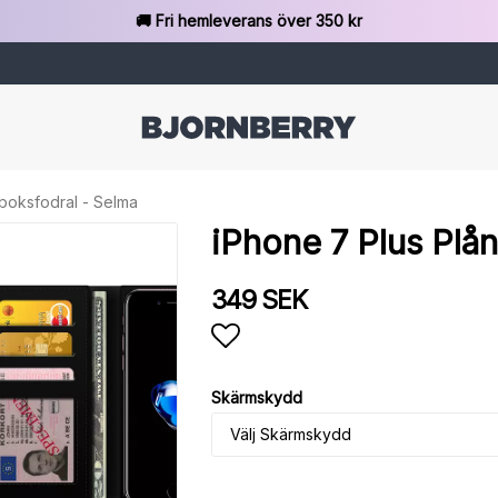
🚚 Fri hemleverans över 350 kr
boksfodral - Selma
iPhone 7 Plus Plå
349 SEK
Lägg till i favoritlista
Skärmskydd