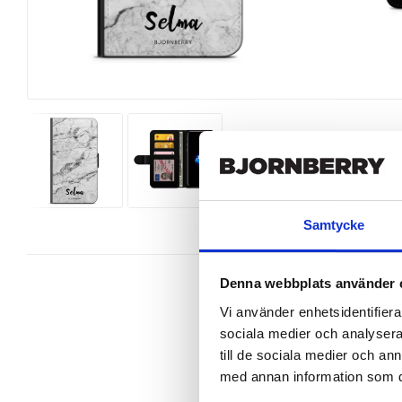
Samtycke
Denna webbplats använder 
Vi använder enhetsidentifierar
sociala medier och analysera 
Snygg mobilväska från Bjornberry t
till de sociala medier och a
perfekt.

med annan information som du 
Ett plånboksfodral är som namnet 