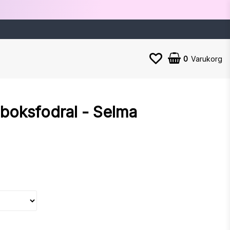
0
Varukorg
nboksfodral - Selma
n