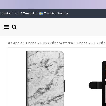
Utmärkt | ⭐ 4.3 Trustpilot
Tryckta i Sverige
Apple
iPhone 7 Plus
Plånboksfodral
iPhone 7 Plus Plån