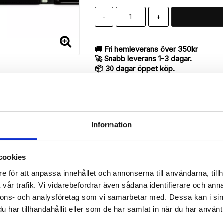
-
+
🚚 Fri hemleverans över 350kr
🚀 Snabb leverans 1-3 dagar.
📦 30 dagar öppet köp.
Tryckta i Sverige.
DELA
Information
cookies
Beskrivning
e för att anpassa innehållet och annonserna till användarna, tillh
Art.nr: 206159
vår trafik. Vi vidarebefordrar även sådana identifierare och anna
ill iPhone 7 Plus utav bra kvalité med “Selma”-mönster för att skyd
nnons- och analysföretag som vi samarbetar med. Dessa kan i sin
har tillhandahållit eller som de har samlat in när du har använt 
antyder en mycket smart produkt med funktionen att både fungera so