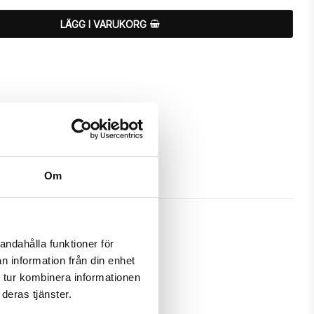
LÄGG I VARUKORG
Om
andahålla funktioner för
n information från din enhet
da och passa din iPhone 7 Plus 
 tur kombinera informationen
deras tjänster.
m ett fodral samtidigt som det 