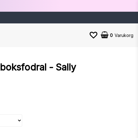
0
Varukorg
boksfodral - Sally
n