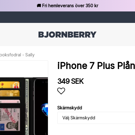
🚚 Fri hemleverans över 350 kr
boksfodral - Sally
iPhone 7 Plus Plån
349 SEK
Lägg till i favoritlista
Skärmskydd