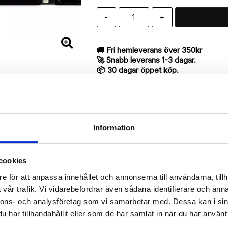
-
+
🚚 Fri hemleverans över 350kr
🚀 Snabb leverans 1-3 dagar.
📦 30 dagar öppet köp.
Tryckta i Sverige.
DELA
Information
cookies
Beskrivning
e för att anpassa innehållet och annonserna till användarna, tillh
Art.nr: 204367
vår trafik. Vi vidarebefordrar även sådana identifierare och anna
ill iPhone 7 Plus utav bra kvalité med “Sally”-mönster för att skydd
nnons- och analysföretag som vi samarbetar med. Dessa kan i sin
har tillhandahållit eller som de har samlat in när du har använt 
antyder en mycket smart produkt med funktionen att både fungera so