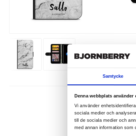
Samtycke
Denna webbplats använder 
Vi använder enhetsidentifierar
sociala medier och analysera 
Snygg mobilväska från Bjornberry t
till de sociala medier och a
perfekt.

med annan information som du 
Ett plånboksfodral är som namnet 