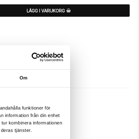
LÄGG I VARUKORG
Om
andahålla funktioner för
n information från din enhet
a och passa din iPhone 7 Plus 
 tur kombinera informationen
deras tjänster.
m ett fodral samtidigt som det 