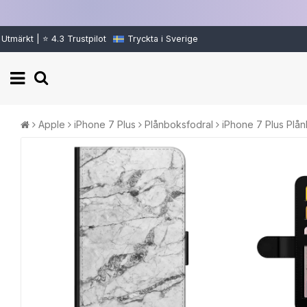
Utmärkt | ⭐ 4.3 Trustpilot
Tryckta i Sverige
Apple
iPhone 7 Plus
Plånboksfodral
iPhone 7 Plus Plån