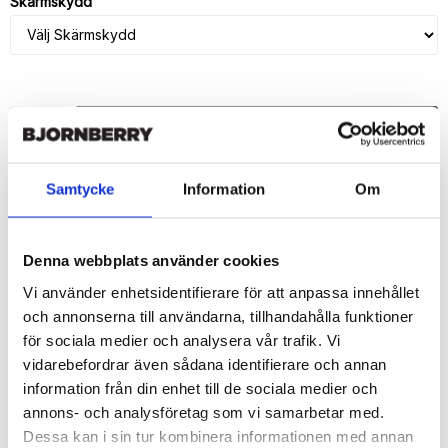
Skärmskydd
LÄGG I VARUKORG
🚚 Fri hemleverans över 350kr
Samtycke
Information
Om
🚀 Snabb leverans 1-3 dagar.
📦 30 dagar öppet köp.
Tryckta i Sverige.
Denna webbplats använder cookies
DELA
Vi använder enhetsidentifierare för att anpassa innehållet
och annonserna till användarna, tillhandahålla funktioner
för sociala medier och analysera vår trafik. Vi
vidarebefordrar även sådana identifierare och annan
information från din enhet till de sociala medier och
annons- och analysföretag som vi samarbetar med.
Beskrivning
Dessa kan i sin tur kombinera informationen med annan
Art.nr: 202015