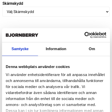
Skärmskydd
LÄGG I VARUKORG
🚚 Fri hemleverans över 350kr
Samtycke
Information
Om
🚀 Snabb leverans 1-3 dagar.
📦 30 dagar öppet köp.
Tryckta i Sverige.
Denna webbplats använder cookies
Vi använder enhetsidentifierare för att anpassa innehållet
DELA
och annonserna till användarna, tillhandahålla funktioner
för sociala medier och analysera vår trafik. Vi
vidarebefordrar även sådana identifierare och annan
information från din enhet till de sociala medier och
annons- och analysföretag som vi samarbetar med.
Beskrivning
Dessa kan i sin tur kombinera informationen med annan