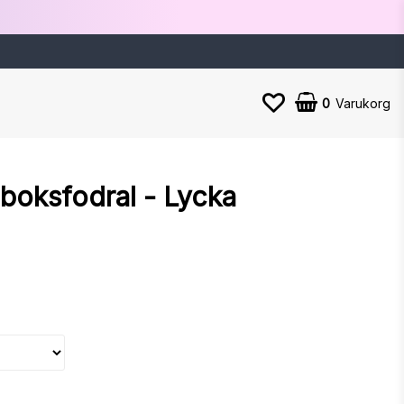
0
Varukorg
nboksfodral - Lycka
n