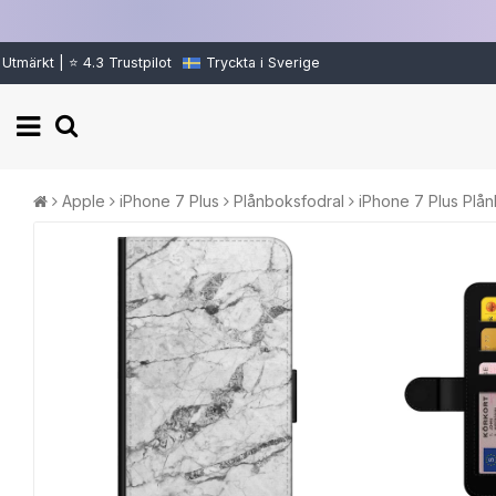
Utmärkt | ⭐ 4.3 Trustpilot
Tryckta i Sverige
Apple
iPhone 7 Plus
Plånboksfodral
iPhone 7 Plus Plån