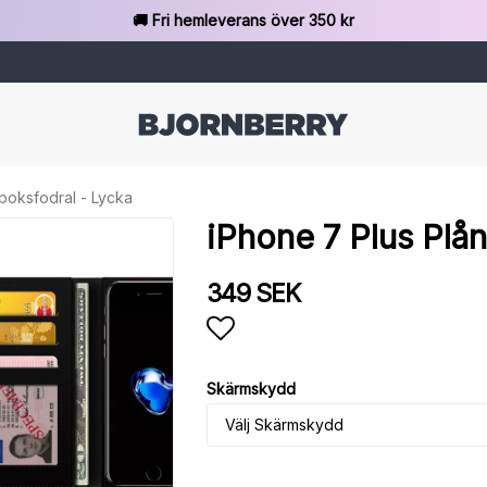
🚚 Fri hemleverans över 350 kr
boksfodral - Lycka
iPhone 7 Plus Plå
349 SEK
Lägg till i favoritlista
Skärmskydd