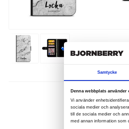
Samtycke
Denna webbplats använder 
Vi använder enhetsidentifierar
sociala medier och analysera 
Snygg mobilväska från Bjornberry t
till de sociala medier och a
perfekt.

med annan information som du 
Ett plånboksfodral är som namnet 