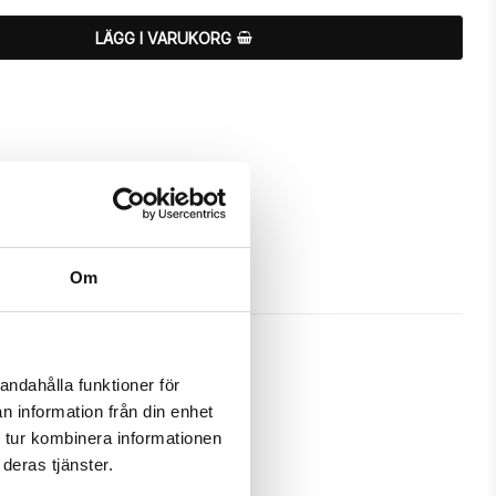
LÄGG I VARUKORG
Om
andahålla funktioner för
n information från din enhet
a och passa din iPhone 7 Plus 
 tur kombinera informationen
deras tjänster.
m ett fodral samtidigt som det 