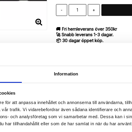
-
+
🚚 Fri hemleverans över 350kr
🚀 Snabb leverans 1-3 dagar.
📦 30 dagar öppet köp.
Tryckta i Sverige.
DELA
Information
cookies
Beskrivning
e för att anpassa innehållet och annonserna till användarna, tillh
Art.nr: 185775
vår trafik. Vi vidarebefordrar även sådana identifierare och anna
ill iPhone 7 Plus utav bra kvalité med “Lycka”-mönster för att skydd
nnons- och analysföretag som vi samarbetar med. Dessa kan i sin
har tillhandahållit eller som de har samlat in när du har använt 
antyder en mycket smart produkt med funktionen att både fungera so