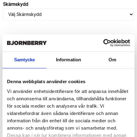
Skärmskydd
LÄGG I VARUKORG
🚚 Fri hemleverans över 350kr
Samtycke
Information
Om
🚀 Snabb leverans 1-3 dagar.
📦 30 dagar öppet köp.
Tryckta i Sverige.
Denna webbplats använder cookies
Vi använder enhetsidentifierare för att anpassa innehållet
DELA
och annonserna till användarna, tillhandahålla funktioner
för sociala medier och analysera vår trafik. Vi
vidarebefordrar även sådana identifierare och annan
information från din enhet till de sociala medier och
annons- och analysföretag som vi samarbetar med.
Beskrivning
Dessa kan i sin tur kombinera informationen med annan