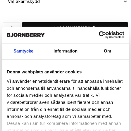
LÄGG I VARUKORG
🚚 Fri hemleverans över 350kr
🚀 Snabb leverans 1-3 dagar.
Samtycke
Information
Om
📦 30 dagar öppet köp.
Tryckta i Sverige.
Denna webbplats använder cookies
DELA
Vi använder enhetsidentifierare för att anpassa innehållet
och annonserna till användarna, tillhandahålla funktioner
för sociala medier och analysera vår trafik. Vi
vidarebefordrar även sådana identifierare och annan
information från din enhet till de sociala medier och
Beskrivning
annons- och analysföretag som vi samarbetar med.
Art.nr: 169871
Dessa kan i sin tur kombinera informationen med annan
information som du har tillhandahållit eller som de har
Snygg mobilväska från Bjornberry till iPhone 7 Plus utav bra 