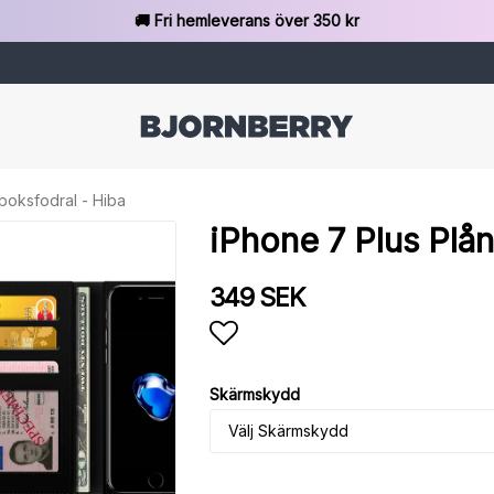
🚚 Fri hemleverans över 350 kr
boksfodral - Hiba
iPhone 7 Plus Plå
349 SEK
Lägg till i favoritlista
Skärmskydd