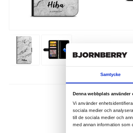
Samtycke
Denna webbplats använder 
Vi använder enhetsidentifierar
sociala medier och analysera 
Snygg mobilväska från Bjornberry t
till de sociala medier och a
perfekt.

med annan information som du 
Ett plånboksfodral är som namnet 