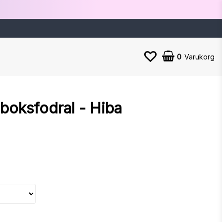
0
Varukorg
nboksfodral - Hiba
n