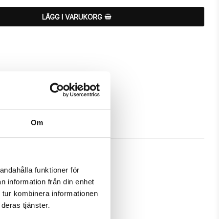
LÄGG I VARUKORG
Om
andahålla funktioner för
n information från din enhet
 och passa din iPhone 7 Plus 
 tur kombinera informationen
deras tjänster.
m ett fodral samtidigt som det 