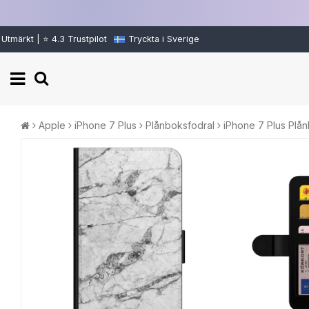
Utmärkt | ⭐ 4.3 Trustpilot
Tryckta i Sverige
Apple
iPhone 7 Plus
Plånboksfodral
iPhone 7 Plus Plån