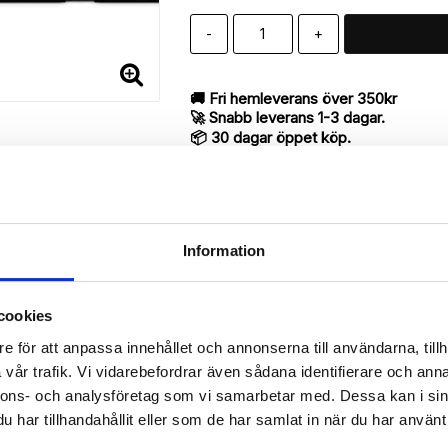
-
+
🚚 Fri hemleverans över 350kr
🚀 Snabb leverans 1-3 dagar.
📦 30 dagar öppet köp.
Tryckta i Sverige.
DELA
Information
cookies
Beskrivning
e för att anpassa innehållet och annonserna till användarna, tillh
Art.nr: 168527
vår trafik. Vi vidarebefordrar även sådana identifierare och anna
ill iPhone 7 Plus utav bra kvalité med “Hiba”-mönster för att skydda
nnons- och analysföretag som vi samarbetar med. Dessa kan i sin
har tillhandahållit eller som de har samlat in när du har använt 
antyder en mycket smart produkt med funktionen att både fungera so