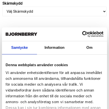
Skärmskydd
LÄGG I VARUKORG
🚚 Fri hemleverans över 350kr
Samtycke
Information
Om
🚀 Snabb leverans 1-3 dagar.
📦 30 dagar öppet köp.
Tryckta i Sverige.
Denna webbplats använder cookies
Vi använder enhetsidentifierare för att anpassa innehållet
DELA
och annonserna till användarna, tillhandahålla funktioner
för sociala medier och analysera vår trafik. Vi
vidarebefordrar även sådana identifierare och annan
information från din enhet till de sociala medier och
annons- och analysföretag som vi samarbetar med.
Beskrivning
Dessa kan i sin tur kombinera informationen med annan