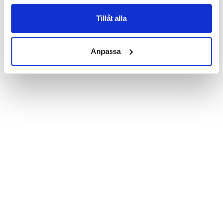
Product details:

Customized front and black leather back.

Three handy card slots on the inside of the case with ID window 
Tillåt alla
for one of the slots.

Show more
Magnetized strap for secure closing.

Built-in hardcase to ensure perfect fit.

Anpassa
Pocket inside, which is ideal for cash and notes.

Comprehensive protection.

PU-leather.

Material: PU-Leather.

Phone model: Sony Xperia Z5 Compact.

Brand: Bjornberry.