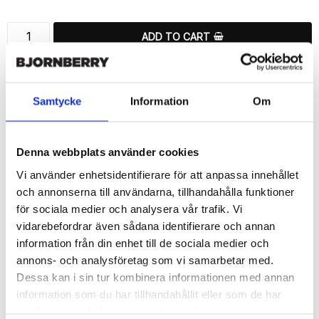
ADD TO CART
🚀 Fast Deliveries - Ships within 24 hours
Printed in Sweden.
Samtycke
Information
Om
🔒 Secure Payments
SHARE
Denna webbplats använder cookies
Vi använder enhetsidentifierare för att anpassa innehållet
och annonserna till användarna, tillhandahålla funktioner
för sociala medier och analysera vår trafik. Vi
vidarebefordrar även sådana identifierare och annan
Description
information från din enhet till de sociala medier och
Article no.: 45896
annons- och analysföretag som vi samarbetar med.
Wallet case from Bjornberry for your Sony Xperia Z5 Compact 
Dessa kan i sin tur kombinera informationen med annan
with unique “Gamers Dont Die”-pattern. Which gives great 
information som du har tillhandahållit eller som de har
protection and has a unique design.

samlat in när du har använt deras tjänster.