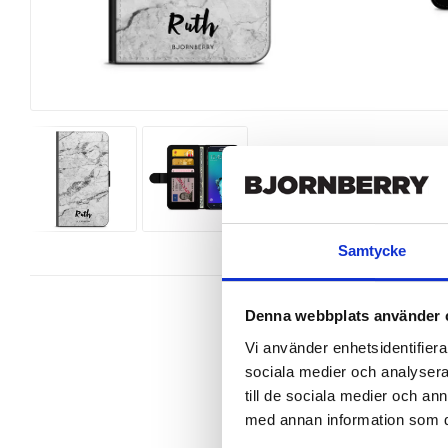
Samtycke
Denna webbplats använder 
Vi använder enhetsidentifierar
sociala medier och analysera 
Wallet case from Bjornberry for y
till de sociala medier och a
has a unique design.

med annan information som du 
Product details:
