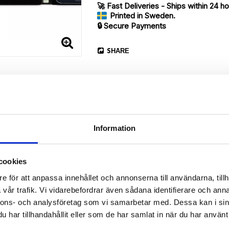
🚀 Fast Deliveries - Ships within 24 h
Printed in Sweden.
🔒 Secure Payments
SHARE
Information
cookies
Description
e för att anpassa innehållet och annonserna till användarna, tillh
Article no.: 203787
vår trafik. Vi vidarebefordrar även sådana identifierare och anna
our Samsung Galaxy S6 Edge+ with a exclusive unique “Ruth”-print. W
nnons- och analysföretag som vi samarbetar med. Dessa kan i sin
har tillhandahållit eller som de har samlat in när du har använt 