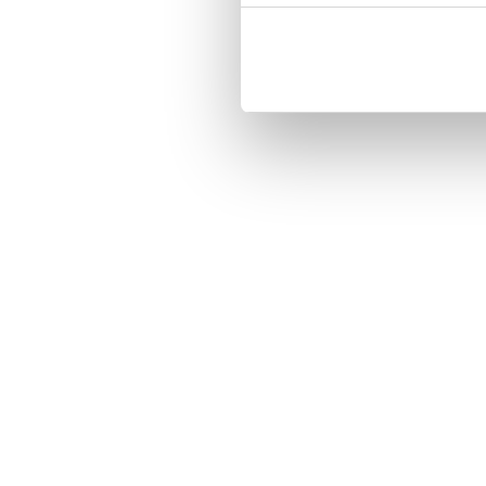
Customized front and black leather
Three handy card slots on the insi
Magnetized strap for secure closin
Built-in hardcase to ensure perfect f
Pocket inside, which is ideal for c
Comprehensive protection.

PU-leather.

Material: Vegan leather

Phone model: Samsung Galaxy S6 
Brand: Bjornberry.