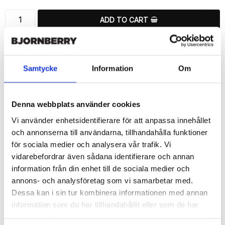
ADD TO CART
🚀 Fast Deliveries - Ships within 24 hours
Printed in Sweden.
🔒 Secure Payments
Samtycke
Information
Om
SHARE
Denna webbplats använder cookies
Vi använder enhetsidentifierare för att anpassa innehållet
och annonserna till användarna, tillhandahålla funktioner
för sociala medier och analysera vår trafik. Vi
Description
vidarebefordrar även sådana identifierare och annan
information från din enhet till de sociala medier och
Article no.: 12439
annons- och analysföretag som vi samarbetar med.
Wallet case from Bjornberry for your Samsung Galaxy S6 Edge+ 
Dessa kan i sin tur kombinera informationen med annan
with a exclusive unique “Lotus”-print. Which gives great 
protection and has a unique design.

information som du har tillhandahållit eller som de har
samlat in när du har använt deras tjänster.
Product details:
