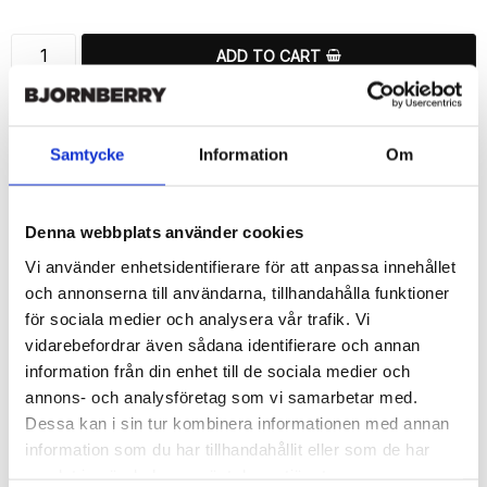
ADD TO CART
🚀 Fast Deliveries - Ships within 24 hours
Printed in Sweden.
Samtycke
Information
Om
🔒 Secure Payments
SHARE
Denna webbplats använder cookies
Vi använder enhetsidentifierare för att anpassa innehållet
och annonserna till användarna, tillhandahålla funktioner
för sociala medier och analysera vår trafik. Vi
vidarebefordrar även sådana identifierare och annan
Description
information från din enhet till de sociala medier och
Article no.: 12735
annons- och analysföretag som vi samarbetar med.
Wallet case from Bjornberry for your Samsung Galaxy S6 Edge+ 
Dessa kan i sin tur kombinera informationen med annan
with a exclusive unique “Los Angeles”-print. Which gives great 
information som du har tillhandahållit eller som de har
protection and has a unique design.

samlat in när du har använt deras tjänster.