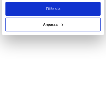
Product details:

Customized front and black leather back.

Three handy card slots on the inside of the case with ID window 
Tillåt alla
for one of the slots.

Show more
Magnetized strap for secure closing.

Built-in hardcase to ensure perfect fit.

Anpassa
Pocket inside, which is ideal for cash and notes.

Comprehensive protection.

PU-leather.

Material: Vegan leather

Phone model: Samsung Galaxy S6 Edge+.

Brand: Bjornberry.