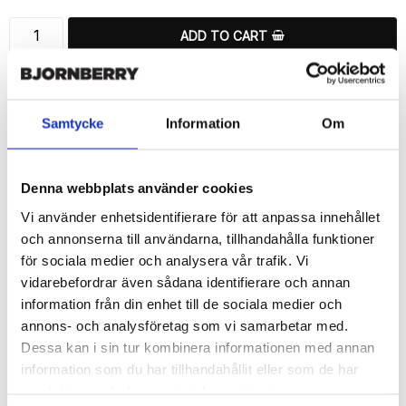
ADD TO CART
🚀 Fast Deliveries - Ships within 24 hours
Printed in Sweden.
🔒 Secure Payments
Samtycke
Information
Om
SHARE
Denna webbplats använder cookies
Vi använder enhetsidentifierare för att anpassa innehållet
och annonserna till användarna, tillhandahålla funktioner
för sociala medier och analysera vår trafik. Vi
Description
vidarebefordrar även sådana identifierare och annan
information från din enhet till de sociala medier och
Article no.: 12525
annons- och analysföretag som vi samarbetar med.
Wallet case from Bjornberry for your Samsung Galaxy S6 Edge+ 
Dessa kan i sin tur kombinera informationen med annan
with a exclusive unique “Live Love Lift”-print. Which gives great 
protection and has a unique design.

information som du har tillhandahållit eller som de har
samlat in när du har använt deras tjänster.
Product details:
