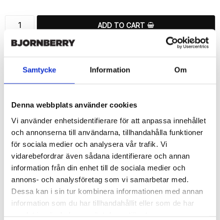
ADD TO CART
🚀 Fast Deliveries - Ships within 24 hours
Printed in Sweden.
Samtycke
Information
Om
🔒 Secure Payments
SHARE
Denna webbplats använder cookies
Vi använder enhetsidentifierare för att anpassa innehållet
och annonserna till användarna, tillhandahålla funktioner
för sociala medier och analysera vår trafik. Vi
vidarebefordrar även sådana identifierare och annan
Description
information från din enhet till de sociala medier och
Article no.: 12482
annons- och analysföretag som vi samarbetar med.
Wallet case from Bjornberry for your Samsung Galaxy S6 Edge+ 
Dessa kan i sin tur kombinera informationen med annan
with a exclusive unique “Gamepad”-print. Which gives great 
information som du har tillhandahållit eller som de har
protection and has a unique design.

samlat in när du har använt deras tjänster.