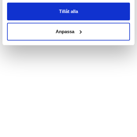
Product details:

Customized front and black leather back.

Three handy card slots on the inside of the case with ID window 
Tillåt alla
for one of the slots.

Show more
Magnetized strap for secure closing.

Built-in hardcase to ensure perfect fit.

Anpassa
Pocket inside, which is ideal for cash and notes.

Comprehensive protection.

PU-leather.

Material: Vegan leather

Phone model: Samsung Galaxy S6 Edge+.

Brand: Bjornberry.