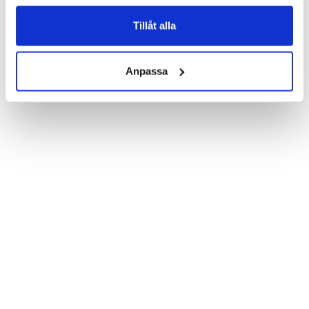
Product details:

Customized front and black leather back.

Three handy card slots on the inside of the case with ID window 
Tillåt alla
for one of the slots.

Show more
Magnetized strap for secure closing.

Built-in hardcase to ensure perfect fit.

Anpassa
Pocket inside, which is ideal for cash and notes.

Comprehensive protection.

PU-leather.

Material: Vegan leather

Phone model: Samsung Galaxy S6 Edge+.

Brand: Bjornberry.