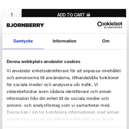
ADD TO CART
🚀 Fast Deliveries - Ships within 24 hours
Printed in Sweden.
Samtycke
Information
Om
🔒 Secure Payments
SHARE
Denna webbplats använder cookies
Vi använder enhetsidentifierare för att anpassa innehållet
och annonserna till användarna, tillhandahålla funktioner
för sociala medier och analysera vår trafik. Vi
vidarebefordrar även sådana identifierare och annan
Description
information från din enhet till de sociala medier och
Article no.: 163915
annons- och analysföretag som vi samarbetar med.
Wallet case from Bjornberry for your Samsung Galaxy S6 Edge+ 
Dessa kan i sin tur kombinera informationen med annan
with a exclusive unique “Fatima”-print. Which gives great 
information som du har tillhandahållit eller som de har
protection and has a unique design.

samlat in när du har använt deras tjänster.