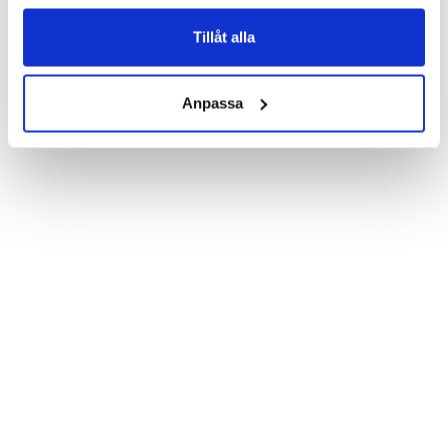
Product details:

Customized front and black leather back.

Three handy card slots on the inside of the case with ID window 
Tillåt alla
for one of the slots.

Show more
Magnetized strap for secure closing.

Built-in hardcase to ensure perfect fit.

Anpassa
Pocket inside, which is ideal for cash and notes.

Comprehensive protection.

PU-leather.

Material: Vegan leather

Phone model: Samsung Galaxy S6 Edge+.

Brand: Bjornberry.