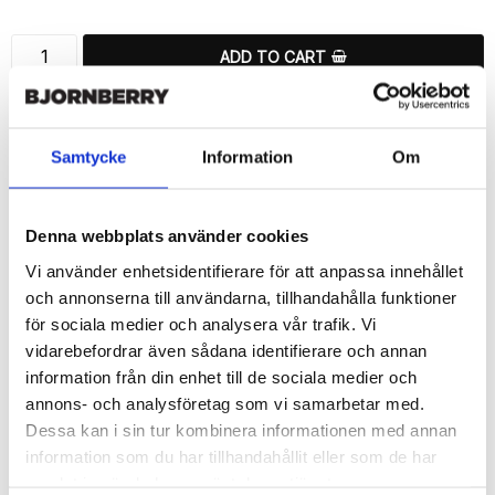
ADD TO CART
🚀 Fast Deliveries - Ships within 24 hours
Printed in Sweden.
Samtycke
Information
Om
🔒 Secure Payments
SHARE
Denna webbplats använder cookies
Vi använder enhetsidentifierare för att anpassa innehållet
och annonserna till användarna, tillhandahålla funktioner
för sociala medier och analysera vår trafik. Vi
vidarebefordrar även sådana identifierare och annan
Description
information från din enhet till de sociala medier och
Article no.: 155739
annons- och analysföretag som vi samarbetar med.
Wallet case from Bjornberry for your Samsung Galaxy S6 Edge+ 
Dessa kan i sin tur kombinera informationen med annan
with a exclusive unique “Edith”-print. Which gives great 
information som du har tillhandahållit eller som de har
protection and has a unique design.

samlat in när du har använt deras tjänster.