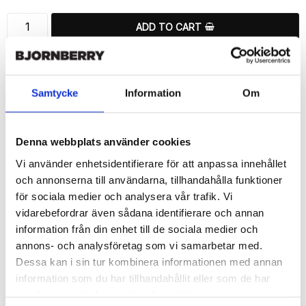
ADD TO CART
🚀 Fast Deliveries - Ships within 24 hours
Printed in Sweden.
🔒 Secure Payments
Samtycke
Information
Om
SHARE
Denna webbplats använder cookies
Vi använder enhetsidentifierare för att anpassa innehållet
och annonserna till användarna, tillhandahålla funktioner
för sociala medier och analysera vår trafik. Vi
Description
vidarebefordrar även sådana identifierare och annan
information från din enhet till de sociala medier och
Article no.: 15581
annons- och analysföretag som vi samarbetar med.
Wallet case from Bjornberry for your Samsung Galaxy S6 Edge+ 
Dessa kan i sin tur kombinera informationen med annan
with a exclusive unique “Chameleon Eye”-print. Which gives 
great protection and has a unique design.

information som du har tillhandahållit eller som de har
samlat in när du har använt deras tjänster.
Product details:
