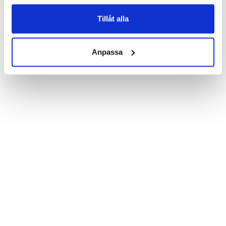
Product details:

Customized front and black leather back.

Three handy card slots on the inside of the case with ID window 
Tillåt alla
for one of the slots.

Show more
Magnetized strap for secure closing.

Built-in hardcase to ensure perfect fit.

Anpassa
Pocket inside, which is ideal for cash and notes.

Comprehensive protection.

PU-leather.

Material: Vegan leather

Phone model: Samsung Galaxy S6 Edge+.

Brand: Bjornberry.