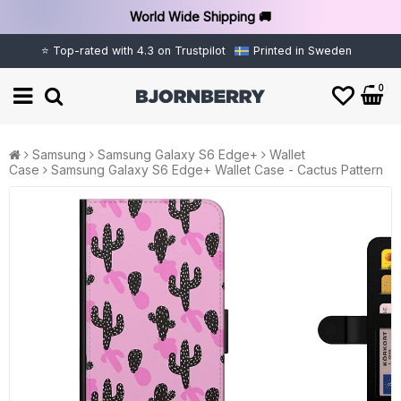
World Wide Shipping 🚚
⭐ Top-rated with 4.3 on Trustpilot
Printed in Sweden
0
Samsung
Samsung Galaxy S6 Edge+
Wallet
Case
Samsung Galaxy S6 Edge+ Wallet Case - Cactus Pattern