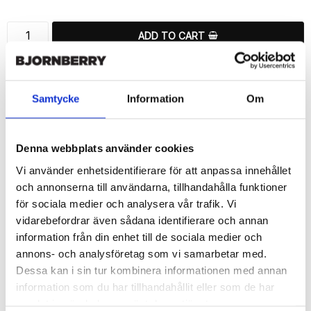
ADD TO CART
🚀 Fast Deliveries - Ships within 24 hours
Printed in Sweden.
Samtycke
Information
Om
🔒 Secure Payments
SHARE
Denna webbplats använder cookies
Vi använder enhetsidentifierare för att anpassa innehållet
och annonserna till användarna, tillhandahålla funktioner
för sociala medier och analysera vår trafik. Vi
vidarebefordrar även sådana identifierare och annan
Description
information från din enhet till de sociala medier och
Article no.: 12435
annons- och analysföretag som vi samarbetar med.
Wallet case from Bjornberry for your Samsung Galaxy S6 Edge+ 
Dessa kan i sin tur kombinera informationen med annan
with a exclusive unique “Cactus Pattern”-print. Which gives great 
information som du har tillhandahållit eller som de har
protection and has a unique design.

samlat in när du har använt deras tjänster.