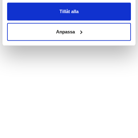
Product details:

Customized front and black leather back.

Three handy card slots on the inside of the case with ID window 
Tillåt alla
for one of the slots.

Show more
Magnetized strap for secure closing.

Built-in hardcase to ensure perfect fit.

Anpassa
Pocket inside, which is ideal for cash and notes.

Comprehensive protection.

PU-leather.

Material: Vegan leather

Phone model: Samsung Galaxy S6 Edge+.

Brand: Bjornberry.