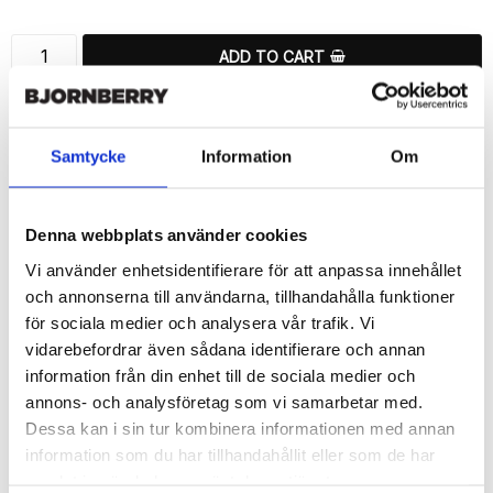
ADD TO CART
🚀 Fast Deliveries - Ships within 24 hours
Printed in Sweden.
Samtycke
Information
Om
🔒 Secure Payments
SHARE
Denna webbplats använder cookies
Vi använder enhetsidentifierare för att anpassa innehållet
och annonserna till användarna, tillhandahålla funktioner
för sociala medier och analysera vår trafik. Vi
vidarebefordrar även sådana identifierare och annan
Description
information från din enhet till de sociala medier och
Article no.: 147675
annons- och analysföretag som vi samarbetar med.
Wallet case from Bjornberry for your Samsung Galaxy S6 Edge+ 
Dessa kan i sin tur kombinera informationen med annan
with a exclusive unique “Aurora”-print. Which gives great 
information som du har tillhandahållit eller som de har
protection and has a unique design.

samlat in när du har använt deras tjänster.