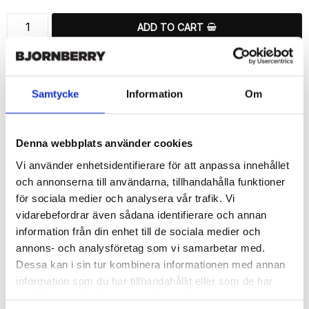
ADD TO CART
🚀 Fast Deliveries - Ships within 24 hours
Printed in Sweden.
🔒 Secure Payments
Samtycke
Information
Om
SHARE
Denna webbplats använder cookies
Vi använder enhetsidentifierare för att anpassa innehållet
och annonserna till användarna, tillhandahålla funktioner
för sociala medier och analysera vår trafik. Vi
Description
vidarebefordrar även sådana identifierare och annan
information från din enhet till de sociala medier och
Article no.: 12957
annons- och analysföretag som vi samarbetar med.
Wallet case from Bjornberry for your Huawei Honor 8 with a nice 
Dessa kan i sin tur kombinera informationen med annan
“Triangles”-print. Which gives great protection and has a unique 
design.

information som du har tillhandahållit eller som de har
samlat in när du har använt deras tjänster.
Product details:
