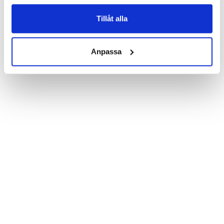
Product details:

Customized front and black leather back.

Three handy card slots on the inside of the case with ID window 
Tillåt alla
for one of the slots.

Show more
Magnetized strap for secure closing.

Built-in hardcase to ensure perfect fit.

Anpassa
Pocket inside, which is ideal for cash and notes.

Comprehensive protection.

PU-leather.

Material: PU-Leather

Phone model: Huawei Honor 8.

Brand: Bjornberry.

Pattern: Summer Van (Pink).