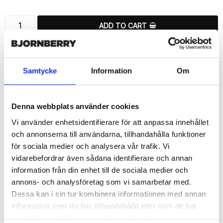
ADD TO CART
🚀 Fast Deliveries - Ships within 24 hours
Printed in Sweden.
Samtycke
Information
Om
🔒 Secure Payments
SHARE
Denna webbplats använder cookies
Vi använder enhetsidentifierare för att anpassa innehållet
och annonserna till användarna, tillhandahålla funktioner
för sociala medier och analysera vår trafik. Vi
vidarebefordrar även sådana identifierare och annan
Description
information från din enhet till de sociala medier och
Article no.: 12935
annons- och analysföretag som vi samarbetar med.
Wallet case from Bjornberry for your Huawei Honor 8 with a nice 
Dessa kan i sin tur kombinera informationen med annan
“Summer Van (Pink)”-print. Which gives great protection and has 
information som du har tillhandahållit eller som de har
a unique design.

samlat in när du har använt deras tjänster.