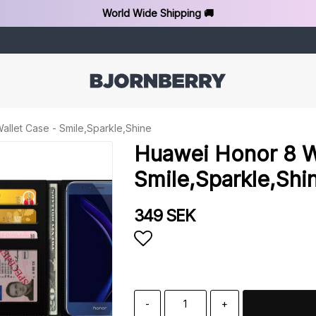
World Wide Shipping 🚚
llet Case - Smile,Sparkle,Shine
Huawei Honor 8 Wa
Smile,Sparkle,Shi
349 SEK
Add to list of favorit
-
+