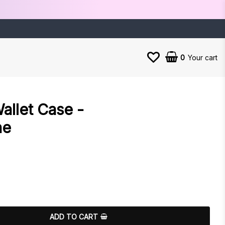
0
Your cart
llet Case -
ne
es
ADD TO CART