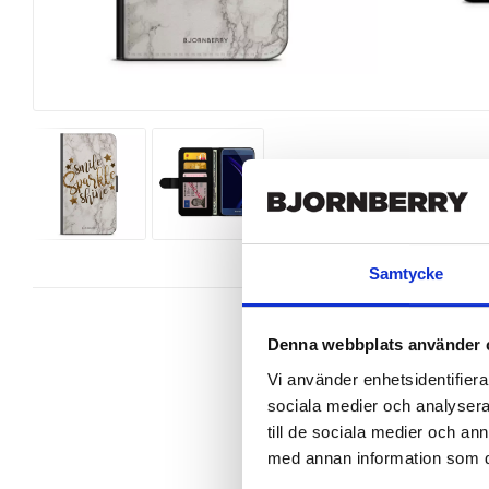
Samtycke
Denna webbplats använder 
Vi använder enhetsidentifierar
sociala medier och analysera 
Wallet case from Bjornberry for yo
unique design.

till de sociala medier och a
med annan information som du 
Product details:

Customized front and black leather