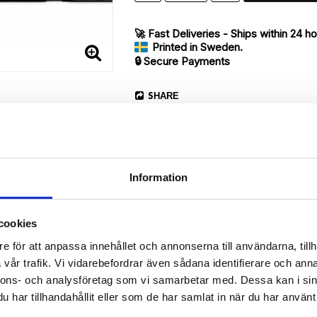
🚀 Fast Deliveries - Ships within 24 h
Printed in Sweden.
🔒 Secure Payments
SHARE
Information
Description
cookies
Article no.: 13140
e för att anpassa innehållet och annonserna till användarna, tillh
vår trafik. Vi vidarebefordrar även sådana identifierare och anna
ur Huawei Honor 8 with a nice “Smile,Sparkle,Shine”-print. Which gi
nnons- och analysföretag som vi samarbetar med. Dessa kan i sin
har tillhandahållit eller som de har samlat in när du har använt 
 back.
