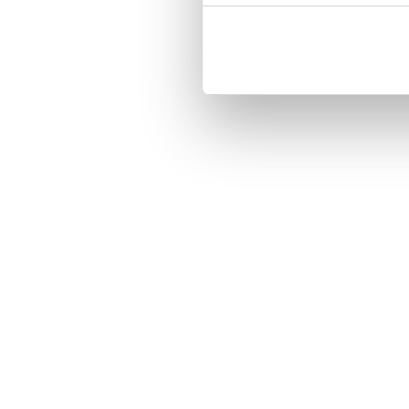
Three handy card slots on the insi
Magnetized strap for secure closin
Built-in hardcase to ensure perfect f
Pocket inside, which is ideal for c
Comprehensive protection.

PU-leather.

Material: PU-Leather

Phone model: Huawei Honor 8.

Brand: Bjornberry.

Pattern: Smile,Sparkle,Shine.