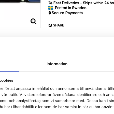
🚀 Fast Deliveries - Ships within 24 h
Printed in Sweden.
🔒 Secure Payments
SHARE
Information
cookies
Description
e för att anpassa innehållet och annonserna till användarna, tillh
Article no.: 12990
vår trafik. Vi vidarebefordrar även sådana identifierare och anna
ur Huawei Honor 8 with a nice “Sailboat Pattern”-print. Which gives 
nnons- och analysföretag som vi samarbetar med. Dessa kan i sin
har tillhandahållit eller som de har samlat in när du har använt 