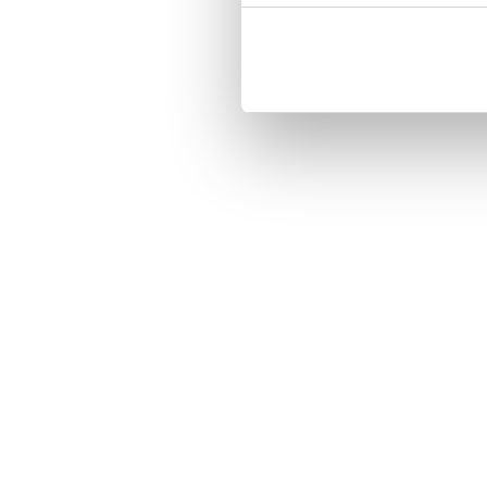
Customized front and black leather
Three handy card slots on the insi
Magnetized strap for secure closin
Built-in hardcase to ensure perfect f
Pocket inside, which is ideal for c
Comprehensive protection.

PU-leather.

Material: PU-Leather

Phone model: Huawei Honor 8.

Brand: Bjornberry.

Pattern: Sailboat Pattern.