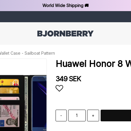
World Wide Shipping 🚚
llet Case - Sailboat Pattern
Huawei Honor 8 Wa
349 SEK
Add to list of favorit
-
+