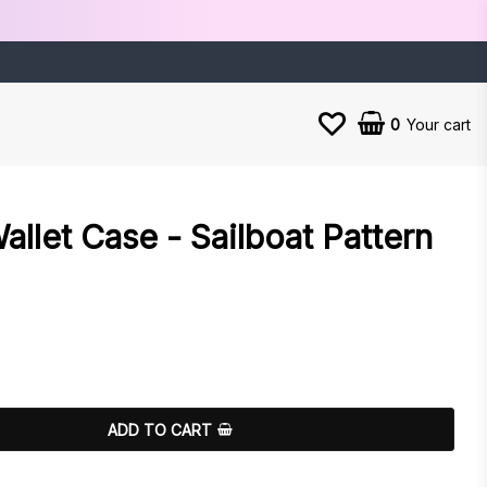
0
Your cart
llet Case - Sailboat Pattern
es
ADD TO CART