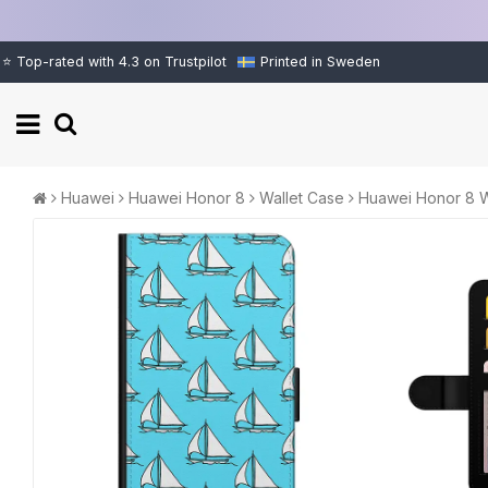
⭐ Top-rated with 4.3 on Trustpilot
Printed in Sweden
Huawei
Huawei Honor 8
Wallet Case
Huawei Honor 8 Wa