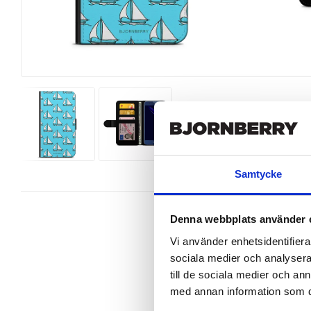
Samtycke
Denna webbplats använder 
Vi använder enhetsidentifierar
sociala medier och analysera 
Wallet case from Bjornberry for yo
till de sociala medier och a
design.

med annan information som du 
Product details:
