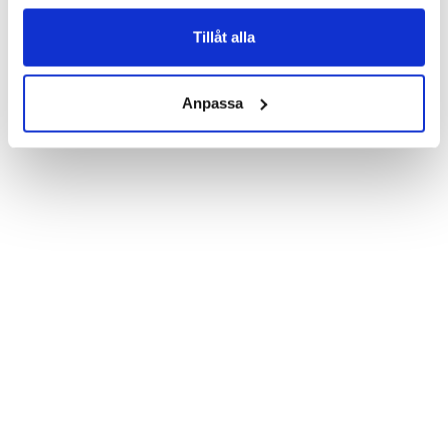
Product details:

Customized front and black leather back.

Three handy card slots on the inside of the case with ID window 
Tillåt alla
for one of the slots.

Show more
Magnetized strap for secure closing.

Built-in hardcase to ensure perfect fit.

Anpassa
Pocket inside, which is ideal for cash and notes.

Comprehensive protection.

PU-leather.

Material: PU-Leather

Phone model: Huawei Honor 8.

Brand: Bjornberry.

Pattern: Lucky Cat.