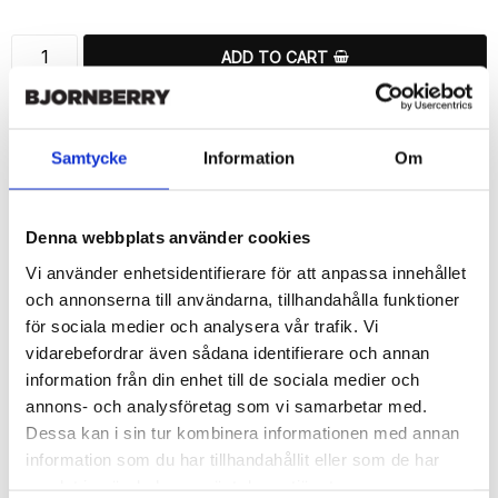
ADD TO CART
🚀 Fast Deliveries - Ships within 24 hours
Printed in Sweden.
Samtycke
Information
Om
🔒 Secure Payments
SHARE
Denna webbplats använder cookies
Vi använder enhetsidentifierare för att anpassa innehållet
och annonserna till användarna, tillhandahålla funktioner
för sociala medier och analysera vår trafik. Vi
vidarebefordrar även sådana identifierare och annan
Description
information från din enhet till de sociala medier och
Article no.: 13071
annons- och analysföretag som vi samarbetar med.
Wallet case from Bjornberry for your Huawei Honor 8 with a nice 
Dessa kan i sin tur kombinera informationen med annan
“Lucky Cat”-print. Which gives great protection and has a unique 
information som du har tillhandahållit eller som de har
design.

samlat in när du har använt deras tjänster.