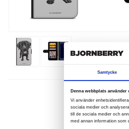
Samtycke
Denna webbplats använder 
Vi använder enhetsidentifierar
sociala medier och analysera 
Wallet case from Bjornberry for y
till de sociala medier och a
design.

med annan information som du 
Product details:
