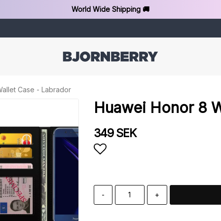
World Wide Shipping 🚚
allet Case - Labrador
Huawei Honor 8 Wa
349 SEK
Add to list of favorit
-
+