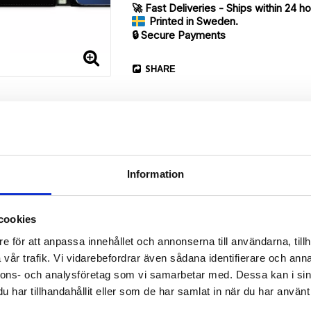
🚀 Fast Deliveries - Ships within 24 h
Printed in Sweden.
🔒 Secure Payments
SHARE
Information
cookies
Description
e för att anpassa innehållet och annonserna till användarna, tillh
Article no.: 13662
vår trafik. Vi vidarebefordrar även sådana identifierare och anna
our Huawei Honor 8 with a nice “Labrador”-print. Which gives great p
nnons- och analysföretag som vi samarbetar med. Dessa kan i sin
har tillhandahållit eller som de har samlat in när du har använt 