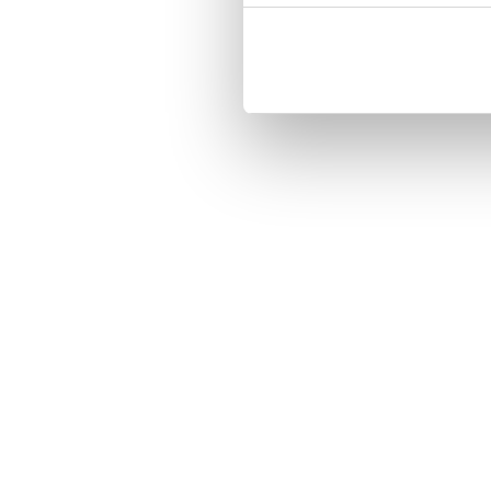
Customized front and black leather
Three handy card slots on the insi
Magnetized strap for secure closin
Built-in hardcase to ensure perfect f
Pocket inside, which is ideal for c
Comprehensive protection.

PU-leather.

Material: PU-Leather

Phone model: Huawei Honor 8.

Brand: Bjornberry.

Pattern: Labrador.