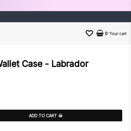
0
Your cart
llet Case - Labrador
es
ADD TO CART