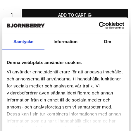
ADD TO CART
🚀 Fast Deliveries - Ships within 24 hours
Printed in Sweden.
Samtycke
Information
Om
🔒 Secure Payments
SHARE
Denna webbplats använder cookies
Vi använder enhetsidentifierare för att anpassa innehållet
och annonserna till användarna, tillhandahålla funktioner
för sociala medier och analysera vår trafik. Vi
vidarebefordrar även sådana identifierare och annan
Description
information från din enhet till de sociala medier och
Article no.: 13048
annons- och analysföretag som vi samarbetar med.
Wallet case from Bjornberry for your Huawei Honor 8 with a nice 
Dessa kan i sin tur kombinera informationen med annan
“It's All About Golf”-print. Which gives great protection and has a 
information som du har tillhandahållit eller som de har
unique design.

samlat in när du har använt deras tjänster.