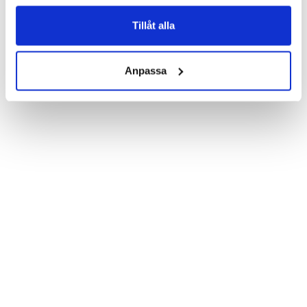
Product details:

Customized front and black leather back.

Three handy card slots on the inside of the case with ID window 
Tillåt alla
for one of the slots.

Show more
Magnetized strap for secure closing.

Built-in hardcase to ensure perfect fit.

Anpassa
Pocket inside, which is ideal for cash and notes.

Comprehensive protection.

PU-leather.

Material: PU-Leather

Phone model: Huawei Honor 8.

Brand: Bjornberry.

Pattern: It's All About Golf.