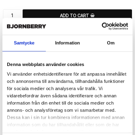
ADD TO CART
🚀 Fast Deliveries - Ships within 24 hours
Printed in Sweden.
Samtycke
Information
Om
🔒 Secure Payments
SHARE
Denna webbplats använder cookies
Vi använder enhetsidentifierare för att anpassa innehållet
och annonserna till användarna, tillhandahålla funktioner
för sociala medier och analysera vår trafik. Vi
vidarebefordrar även sådana identifierare och annan
Description
information från din enhet till de sociala medier och
Article no.: 12817
annons- och analysföretag som vi samarbetar med.
Wallet case from Bjornberry for your Huawei Honor 8 with a nice 
Dessa kan i sin tur kombinera informationen med annan
“Ethnic Feathers”-print. Which gives great protection and has a 
information som du har tillhandahållit eller som de har
unique design.

samlat in när du har använt deras tjänster.