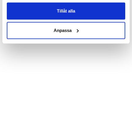
Product details:

Customized front and black leather back.

Three handy card slots on the inside of the case with ID window 
Tillåt alla
for one of the slots.

Show more
Magnetized strap for secure closing.

Built-in hardcase to ensure perfect fit.

Anpassa
Pocket inside, which is ideal for cash and notes.

Comprehensive protection.

PU-leather.

Material: PU-Leather

Phone model: Huawei Honor 8.

Brand: Bjornberry.

Pattern: Ethnic Feathers.