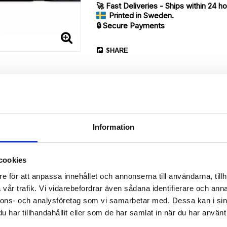
🚀 Fast Deliveries - Ships within 24 h
Printed in Sweden.
🔒 Secure Payments
SHARE
Information
Description
cookies
Article no.: 13677
e för att anpassa innehållet och annonserna till användarna, tillh
vår trafik. Vi vidarebefordrar även sådana identifierare och anna
ur Huawei Honor 8 with a nice “English Bulldog”-print. Which gives g
nnons- och analysföretag som vi samarbetar med. Dessa kan i sin
har tillhandahållit eller som de har samlat in när du har använt 
 back.
