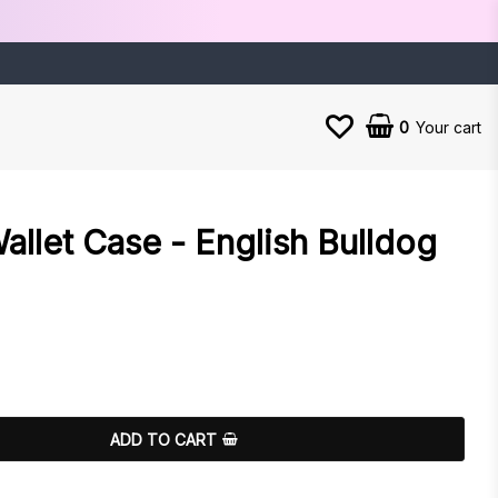
0
Your cart
Your cart is empty
llet Case - English Bulldog
es
ADD TO CART