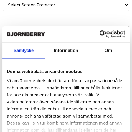
ADD TO CART
🚀 Fast Deliveries - Ships within 24 hours
Samtycke
Information
Om
Printed in Sweden.
🔒 Secure Payments
Denna webbplats använder cookies
SHARE
Vi använder enhetsidentifierare för att anpassa innehållet
och annonserna till användarna, tillhandahålla funktioner
för sociala medier och analysera vår trafik. Vi
vidarebefordrar även sådana identifierare och annan
information från din enhet till de sociala medier och
Description
annons- och analysföretag som vi samarbetar med.
Article no.: 221186
Dessa kan i sin tur kombinera informationen med annan
Wallet case from Bjornberry for your iPhone 7 with unique print. 
information som du har tillhandahållit eller som de har