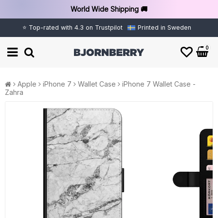
World Wide Shipping 🚚
⭐ Top-rated with 4.3 on Trustpilot
Printed in Sweden
0
Apple
iPhone 7
Wallet Case
iPhone 7 Wallet Case -
Zahra