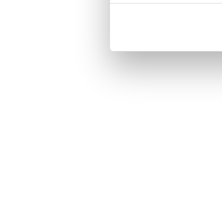
Three handy card slots on the insi
Magnetized strap for secure closin
Built-in hardcase to ensure perfect f
Pocket inside, which is ideal for c
Comprehensive protection.

PU-leather.

Material: PU-Leather.

Pattern: Whilma.

Phone model: iPhone 7.

Brand: Bjornberry