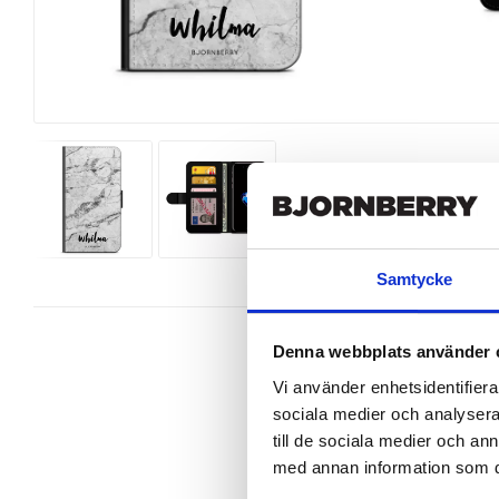
Samtycke
Denna webbplats använder 
Vi använder enhetsidentifierar
sociala medier och analysera 
Wallet case from Bjornberry for y
till de sociala medier och a
med annan information som du 
Product details:

Customized front and black leather