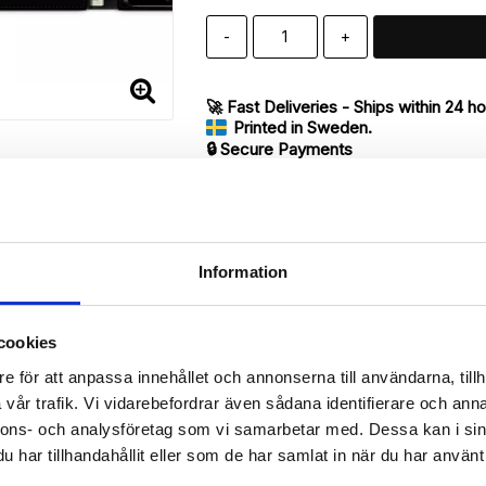
-
+
🚀 Fast Deliveries - Ships within 24 h
Printed in Sweden.
🔒 Secure Payments
SHARE
Information
cookies
Description
e för att anpassa innehållet och annonserna till användarna, tillh
Article no.: 218834
vår trafik. Vi vidarebefordrar även sådana identifierare och anna
our iPhone 7 with unique print. Which gives great protection and has
nnons- och analysföretag som vi samarbetar med. Dessa kan i sin
har tillhandahållit eller som de har samlat in när du har använt 
 back.
