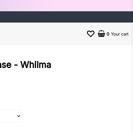
0
Your cart
ase - Whilma
es