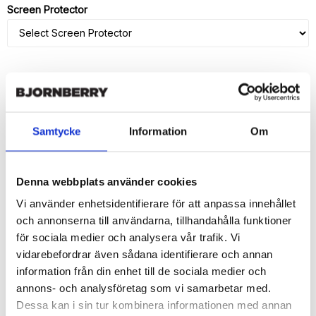
Screen Protector
ADD TO CART
Samtycke
Information
Om
🚀 Fast Deliveries - Ships within 24 hours
Printed in Sweden.
🔒 Secure Payments
Denna webbplats använder cookies
SHARE
Vi använder enhetsidentifierare för att anpassa innehållet
och annonserna till användarna, tillhandahålla funktioner
för sociala medier och analysera vår trafik. Vi
vidarebefordrar även sådana identifierare och annan
information från din enhet till de sociala medier och
Description
annons- och analysföretag som vi samarbetar med.
Dessa kan i sin tur kombinera informationen med annan
Article no.: 14954