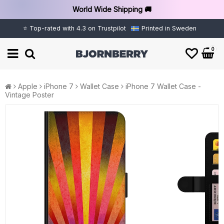
World Wide Shipping 🚚
⭐ Top-rated with 4.3 on Trustpilot
Printed in Sweden
0
Apple
iPhone 7
Wallet Case
iPhone 7 Wallet Case -
Vintage Poster