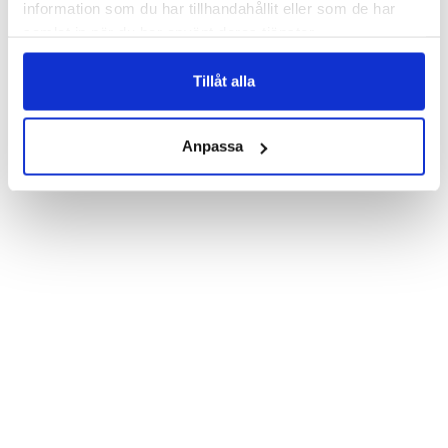
information som du har tillhandahållit eller som de har
Wallet case from Bjornberry for your iPhone 7 with unique print. 
samlat in när du har använt deras tjänster.
Which gives great protection and has a unique "Vintage 
Poster"-design.

Tillåt alla
Product details:

Customized front and black leather back.

Three handy card slots on the inside of the case with ID window 
for one of the slots.

Anpassa
Show more
Magnetized strap for secure closing.

Built-in hardcase to ensure perfect fit.

Pocket inside, which is ideal for cash and notes.

Comprehensive protection.

PU-leather.

Material: PU-Leather.

Pattern: Vintage Poster.

Phone model: iPhone 7.

Brand: Bjornberry